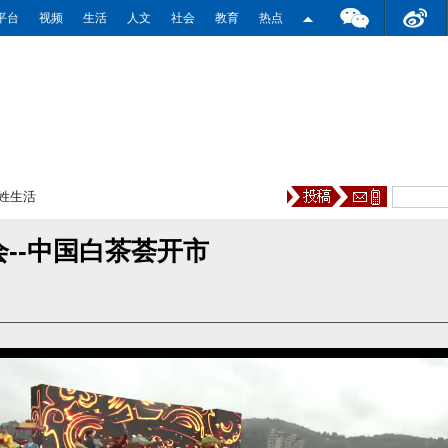
平台
视频
生活
人文
社会
教育
热点
姓生活
--中国白茶荟开市