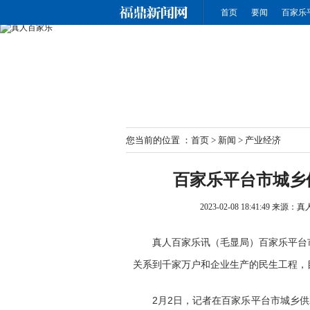
真人百家乐
首页
要闻
百家乐
您当前的位置 ：
首页
>
新闻
>
产业经济
百家乐平台市城乡
2023-02-08 18:41:49
来源：
真
真人百家乐讯（毛显局）百家乐平台
关系到千家万户和企业生产的民生工程，
2月2日，记者在百家乐平台市城乡