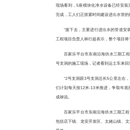
现场看到，5座模块化净水设备已经安装
完成，工人们正抓紧时间建设进出水管的
“接下去，主要进行进出水的管道安
工程项目负责人林行超表示，整个项目将
百家乐平台市东南沿海供水三期工程
号支洞的施工现场，记者看到运土车来回
“2号支洞跟3号支洞总长5公里左右
们计划每天按12米-13米推进，争取年
成禄说。
百家乐平台市东南沿海供水三期工程
包括店下镇、龙安开发区、太姥山镇、文