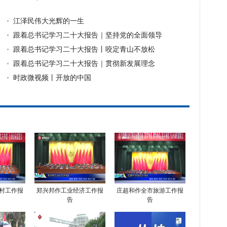
江泽民伟大光辉的一生
跟着总书记学习二十大报告｜坚持党的全面领导
跟着总书记学习二十大报告丨咬定青山不放松
跟着总书记学习二十大报告｜贯彻新发展理念
时政微视频丨开放的中国
村工作报
郑兴邦作工业经济工作报
庄超和作全市旅游工作报
告
告