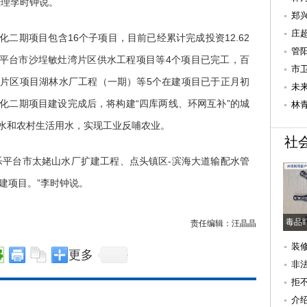
经理李时钟说。
郑
庄
二期项目包含16个子项目，目前已经累计完成投资12.62
管
家乐平台市沙埕敏灶湾片区供水工程项目等4个项目已完工，百
市
片区项目湖林水厂工程（一期）等5个在建项目已于正月初
动
未
化二期项目建设完成后，将构建“四库两线、环网互补”的城
林
水和农村生活用水，实现工业反哺农业。
社
乐平台市太姥山水厂扩建工程、点头镇区-滨海大道输配水管
建项目。”李时钟说。
毒品
责任编辑：汪晶晶
关
装
更多
非
拒
介