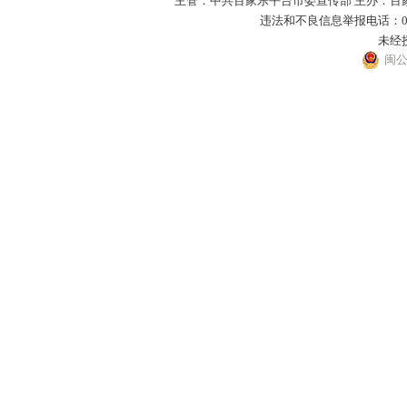
主管：中共百家乐平台市委宣传部 主办：百家乐
违法和不良信息举报电话：0593－
未经
闽公