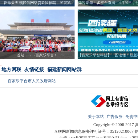
反诈天天报|轻信网络贷款险被骗，民警紧
阵容豪华！多平台直播！4月20日，
首站→→→百家乐平台！
【百家乐平台科普】一图读懂！新版
雨、
地方网联
友情链接
福建新闻网站群
百家乐平台市人民政府网站
关于本站
|
广告服务
|
免责申
Copyright © 2008-20
互联网新闻信息服务许可证号：35120210067 